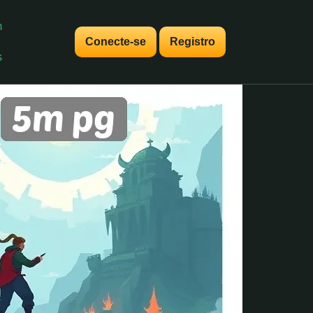
m
Conecte-se
Registro
s