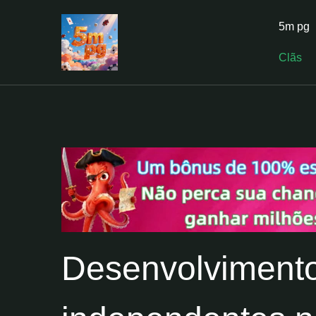
5m pg
Clãs
Desenvolvimento