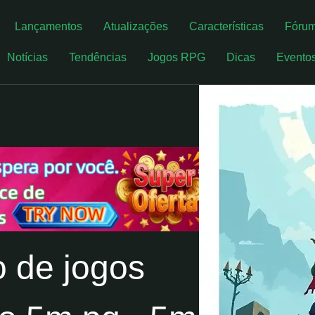
Lançamentos
Atualizações
Características
Fóru
Notícias
Tendências
Jogos RPG
Dicas
Evento
 de jogos