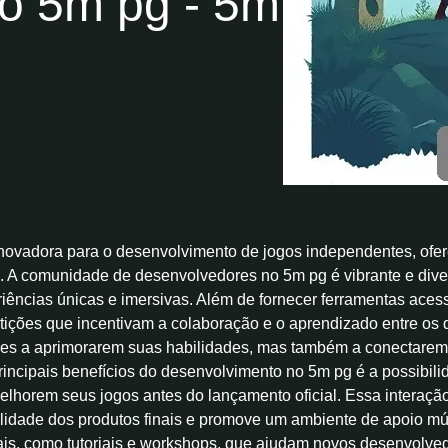
o 5m pg - 5m
novadora para o desenvolvimento de jogos independentes, ofe
s. A comunidade de desenvolvedores no 5m pg é vibrante e diver
iências únicas e imersivas. Além de fornecer ferramentas aces
ições que incentivam a colaboração e o aprendizado entre os
es a aprimorarem suas habilidades, mas também a conectarem-
rincipais benefícios do desenvolvimento no 5m pg é a possibil
horem seus jogos antes do lançamento oficial. Essa interação 
lidade dos produtos finais e promove um ambiente de apoio mú
ais, como tutoriais e workshops, que ajudam novos desenvolve