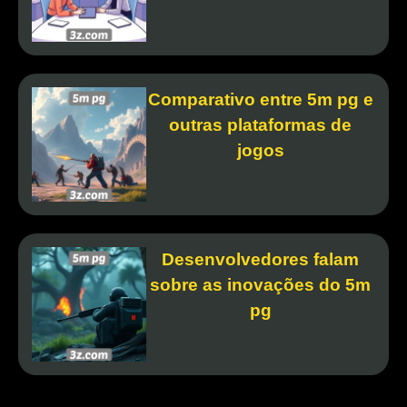
Comparativo entre 5m pg e
outras plataformas de
jogos
Desenvolvedores falam
sobre as inovações do 5m
pg