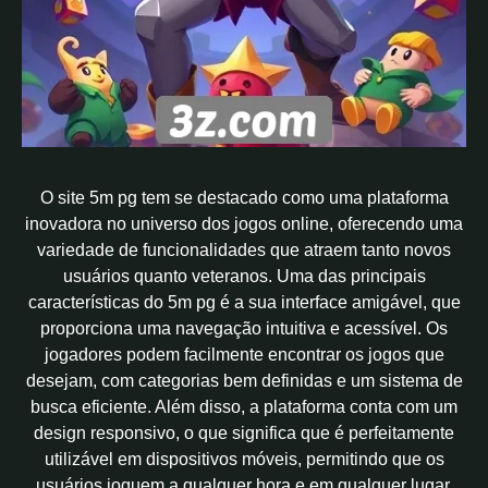
O site 5m pg tem se destacado como uma plataforma
inovadora no universo dos jogos online, oferecendo uma
variedade de funcionalidades que atraem tanto novos
usuários quanto veteranos. Uma das principais
características do 5m pg é a sua interface amigável, que
proporciona uma navegação intuitiva e acessível. Os
jogadores podem facilmente encontrar os jogos que
desejam, com categorias bem definidas e um sistema de
busca eficiente. Além disso, a plataforma conta com um
design responsivo, o que significa que é perfeitamente
utilizável em dispositivos móveis, permitindo que os
usuários joguem a qualquer hora e em qualquer lugar.