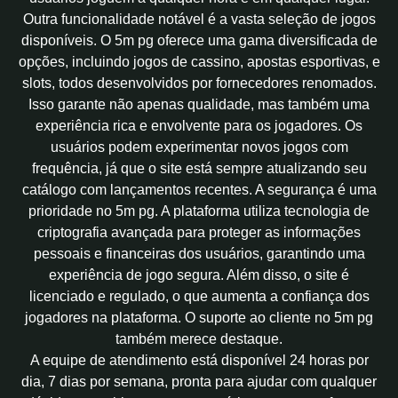
Outra funcionalidade notável é a vasta seleção de jogos
disponíveis. O 5m pg oferece uma gama diversificada de
opções, incluindo jogos de cassino, apostas esportivas, e
slots, todos desenvolvidos por fornecedores renomados.
Isso garante não apenas qualidade, mas também uma
experiência rica e envolvente para os jogadores. Os
usuários podem experimentar novos jogos com
frequência, já que o site está sempre atualizando seu
catálogo com lançamentos recentes. A segurança é uma
prioridade no 5m pg. A plataforma utiliza tecnologia de
criptografia avançada para proteger as informações
pessoais e financeiras dos usuários, garantindo uma
experiência de jogo segura. Além disso, o site é
licenciado e regulado, o que aumenta a confiança dos
jogadores na plataforma. O suporte ao cliente no 5m pg
também merece destaque.
A equipe de atendimento está disponível 24 horas por
dia, 7 dias por semana, pronta para ajudar com qualquer