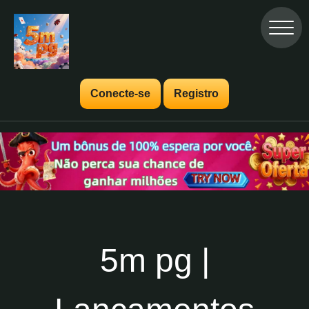
Conecte-se
Registro
5m pg |