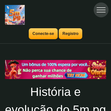
Conecte-se
Registro
História e
evolução do 5m pg